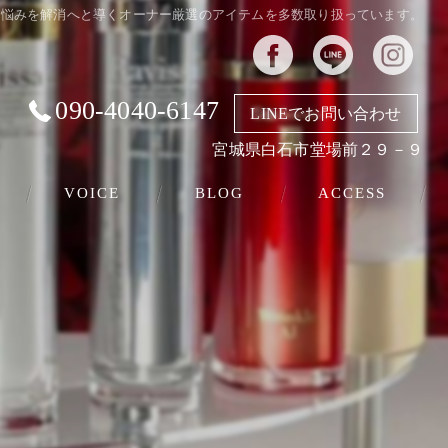
のお悩みを解消へと導くオーナー厳選のアイテムを多数取り扱っています。
090-4040-6147
LINEでお問い合わせ
宮城県白石市堂場前２９－９
VOICE
BLOG
ACCESS