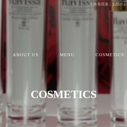
全身美容液 | お肌
ABOUT US
MENU
COSMETICS
肌再生美顔（シミ・毛穴）
フェイシャルエステ
COSMETICS
ダイエット・妊活
セルフホワイトニング