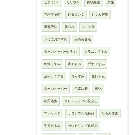
ビタミンE
カリウム
食物繊維
葉酸
花粉症予防
ビタミンＣ
むくみ解消
風邪予防
肌悩み
シミ対策
シミにおすすめ
美白美容液
ターンオーバーの乱れ
メラニンくすみ
乾燥くすみ
青くすみ
汚れくすみ
油やけくすみ
黃くすみ
血行不良
ターンオーバー
色素沈着
糖化
糖質過多
クレンジングの見直し
マッサージ
サロン専売化粧品
たるみ改善
毛穴たるみ
カウセリング化粧品