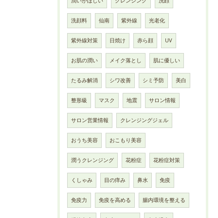
潤いがほしい
クレンジング
洗顔
洗顔料
仙南
紫外線
光老化
紫外線対策
日焼け
赤ら顔
UV
お肌の潤い
メイク落とし
肌に優しい
たるみ解消
シワ改善
シミ予防
美白
整形級
マスク
地震
サロン情報
サロン営業情報
クレンジングジェル
おうち美容
おこもり美容
潤うクレンジング
花粉症
花粉症対策
くしゃみ
目の痒み
鼻水
免疫
免疫力
免疫を高める
腸内環境を整える