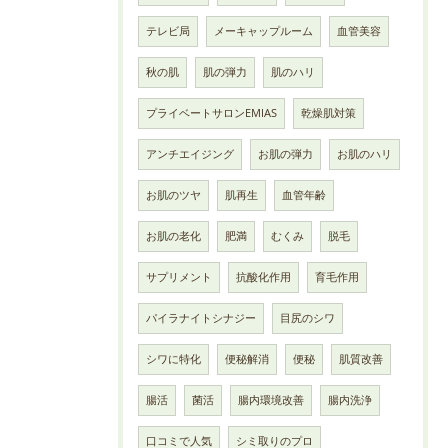
テレビ局
メーキャップルーム
血管美容
秋の肌
肌の弾力
肌のハリ
プライベートサロンEMIAS
乾燥肌対策
アンチエイジング
お肌の弾力
お肌のハリ
お肌のツヤ
肌再生
血管年齢
お肌の老化
肥満
むくみ
脱毛
サプリメント
抗酸化作用
育毛作用
パイラナイトシナジー
目尻のシワ
シワに特化
便秘解消
便秘
肌質改善
腸活
菌活
腸内環境改善
腸内洗浄
口コミで人気
シミ取りのプロ