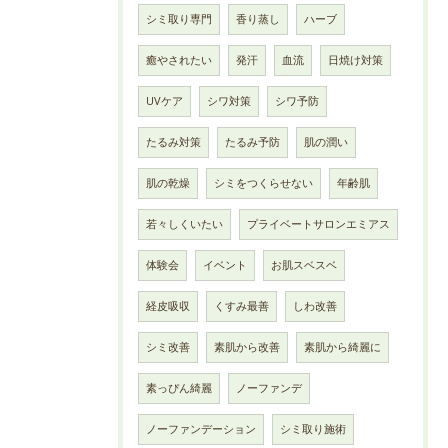
シミ取り専門
香り蒸し
ハーブ
癒やされたい
発汗
血流
日焼け対策
UVケア
シワ対策
シワ予防
たるみ対策
たるみ予防
肌の潤い
肌の乾燥
シミをつくらせない
年齢肌
若々しくいたい
プライベートサロンエミアス
体験会
イベント
お肌スベスベ
経皮吸収
くすみ最善
しわ改善
シミ改善
素肌から改善
素肌から綺麗に
素っぴん綺麗
ノーファンデ
ノーファンデーション
シミ取り施術