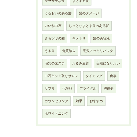
サラサラな髪
まとまる髪
うるおいのある髪
髪のダメージ
いいね白石
しっとりまとまりのある髪
さらツヤの髪
キメトリ
髪の美容液
うるり
角質除去
毛穴スッキリパック
毛穴のエステ
たるみ最善
美肌になりたい
白石市シミ取りサロン
タイミング
食事
サプリ
化粧品
ブライダル
脚痩せ
カウンセリング
効果
おすすめ
ホワイトニング