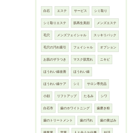
白石
エステ
サービス
シミ取り
シミ取りエステ
肌再生美顔
メンズエステ
毛穴
メンズフェイシャル
スッキリパック
毛穴の汚れ吸引
フェイシャル
オプション
お肌のザラつき
マスク肌荒れ
ニキビ
ほうれい線改善
ほうれい線
ほうれい線ケア
シミ
サロン専売品
小顔
リフトアップ
たるみ
シワ
白石市
歯のホワイトニング
歯磨き粉
歯のトリートメント
歯の汚れ
歯の黄ばみ
接客業
営業
人と合うお仕事
妊活