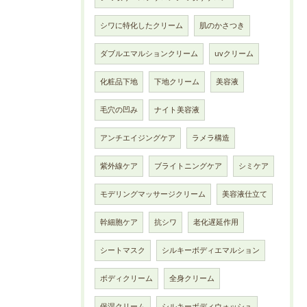
シワに特化したクリーム
肌のかさつき
ダブルエマルションクリーム
uvクリーム
化粧品下地
下地クリーム
美容液
毛穴の凹み
ナイト美容液
アンチエイジングケア
ラメラ構造
紫外線ケア
ブライトニングケア
シミケア
モデリングマッサージクリーム
美容液仕立て
幹細胞ケア
抗シワ
老化遅延作用
シートマスク
シルキーボディエマルション
ボディクリーム
全身クリーム
保湿クリーム
シルキーボディウォッシュ