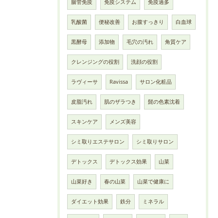
腸管免疫
免疫システム
免疫過多
乳酸菌
便秘改善
お腹すっきり
白血球
黒酵母
添加物
毛穴の汚れ
角質ケア
クレンジングの役割
洗顔の役割
ラヴィーサ
Ravissa
サロン化粧品
皮脂汚れ
肌のザラつき
髭の色素沈着
スキンケア
メンズ美容
シミ取りエステサロン
シミ取りサロン
デトックス
デトックス効果
山菜
山菜好き
春の山菜
山菜で健康に
ダイエット効果
鉄分
ミネラル