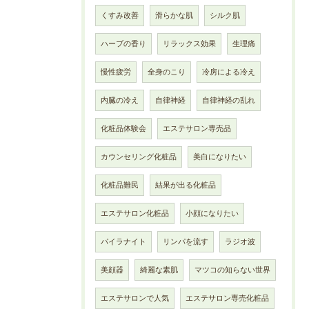
くすみ改善
滑らかな肌
シルク肌
ハーブの香り
リラックス効果
生理痛
慢性疲労
全身のこり
冷房による冷え
内臓の冷え
自律神経
自律神経の乱れ
化粧品体験会
エステサロン専売品
カウンセリング化粧品
美白になりたい
化粧品難民
結果が出る化粧品
エステサロン化粧品
小顔になりたい
パイラナイト
リンパを流す
ラジオ波
美顔器
綺麗な素肌
マツコの知らない世界
エステサロンで人気
エステサロン専売化粧品