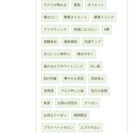
マスクが取れる
素肌
ダイエット
痩せたい
酵素ダイエット
酵素ドリンク
ファスティング
綺麗になりたい
R菌
発酵食品
脂肪燃焼
代謝アップ
太りにくい体作り
痩せやすい
歯のセルフホワイトニング
白い歯
顔の印象
爽やかな笑顔
笑顔美人
清潔感
マスク外した歯
毛穴の皮脂
角質
お肌の活性化
クーポン
お得なクーポン
期間限定
プライベートサロン
エステサロン