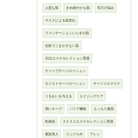
上質な肌
きめ細やかな肌
毛穴の悩み
マスクによる肌荒れ
ファンデーションいらずの肌
化粧でごまかさない肌
2022エステセレクション受賞
ディープサージローション
モイストサージローション
サージフルマスク
うるおいを与える
エイジングケア
潤いキープ
バリア機能
もっちり素肌
乾燥肌
２０２２エステセレクション受賞
素肌美人
リンクルAI
アレン