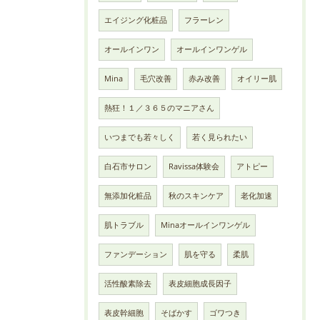
エイジング化粧品
フラーレン
オールインワン
オールインワンゲル
Mina
毛穴改善
赤み改善
オイリー肌
熱狂！１／３６５のマニアさん
いつまでも若々しく
若く見られたい
白石市サロン
Ravissa体験会
アトピー
無添加化粧品
秋のスキンケア
老化加速
肌トラブル
Minaオールインワンゲル
ファンデーション
肌を守る
柔肌
活性酸素除去
表皮細胞成長因子
表皮幹細胞
そばかす
ゴワつき