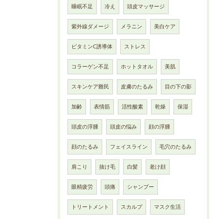
睡眠不足
冷え
頭皮マッサージ
紫外線ダメージ
メラニン
美白ケア
ビタミンC誘導体
ストレス
コラーゲン不足
ホットタオル
美肌
スキンケア難民
皮膚のたるみ
目の下の影
加齢
表情筋
活性酸素
乾燥
保湿
頭皮の浮腫
頭皮の悩み
顔の浮腫
顔のたるみ
フェイスライン
毛穴のたるみ
肩こり
抜け毛
白髪
老け顔
眼精疲労
頭痛
シャンプー
トリートメント
スカルプ
マスク生活