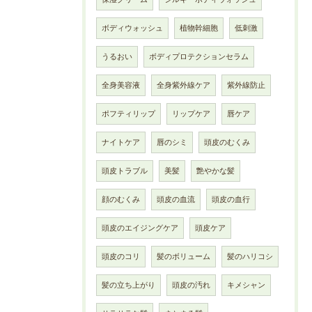
ボディウォッシュ
植物幹細胞
低刺激
うるおい
ボディプロテクションセラム
全身美容液
全身紫外線ケア
紫外線防止
ポフティリップ
リップケア
唇ケア
ナイトケア
唇のシミ
頭皮のむくみ
頭皮トラブル
美髪
艶やかな髪
顔のむくみ
頭皮の血流
頭皮の血行
頭皮のエイジングケア
頭皮ケア
頭皮のコリ
髪のボリューム
髪のハリコシ
髪の立ち上がり
頭皮の汚れ
キメシャン