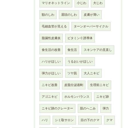
マリオネットライン
小じわ
大じわ
額のしわ
眉頭のしわ
皮膚が薄い
毛細血管が見える
ターンオーバーサイクル
脂漏性皮膚炎
ビタミンＣ誘導体
食生活の改善
食生活
スキンケアの見直し
ハリがほしい
うるおいがほしい
弾力がほしい
ツヤ肌
大人ニキビ
ニキビ改善
皮脂分泌過剰
生理前ニキビ
アゴニキビ
ホルモンバランス
ニキビ跡
ニキビ跡のクレーター
肌のへこみ
弾力
ハリ
シミ取サロン
目の下のクマ
クマ