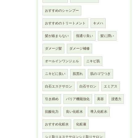
おすすめのシャンプー
おすすめのトリートメント
キメハ
髪が絡まらない
指通り良い
髪に潤い
ダメージ髪
ダメージ補修
オールインワンジェル
ニキビ肌
ニキビに良い
肌荒れ
肌のゴワつき
白石エステサロン
白石サロン
エミアス
引き締め
バリア機能強化
美容
浸透力
抗酸化力
良い化粧水
導入化粧水
おすすめ化粧水
化粧液
シミ取りエステサロンシミ取りサロン