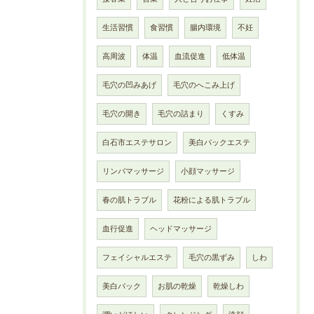
生活習慣
食習慣
腸内環境
不妊
高周波
体温
血流促進
低体温
毛穴の凹みあげ
毛穴のへこみ上げ
毛穴の開き
毛穴の詰まり
くすみ
白石市エステサロン
美白パックエステ
リンパマッサージ
小顔マッサージ
春の肌トラブル
花粉による肌トラブル
血行促進
ヘッドマッサージ
フェイシャルエステ
毛穴の黒ずみ
しわ
美白パック
お肌の乾燥
乾燥しわ