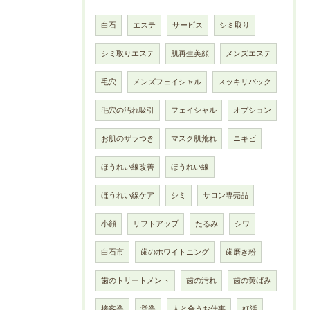
白石
エステ
サービス
シミ取り
シミ取りエステ
肌再生美顔
メンズエステ
毛穴
メンズフェイシャル
スッキリパック
毛穴の汚れ吸引
フェイシャル
オプション
お肌のザラつき
マスク肌荒れ
ニキビ
ほうれい線改善
ほうれい線
ほうれい線ケア
シミ
サロン専売品
小顔
リフトアップ
たるみ
シワ
白石市
歯のホワイトニング
歯磨き粉
歯のトリートメント
歯の汚れ
歯の黄ばみ
接客業
営業
人と合うお仕事
妊活