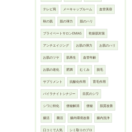
テレビ局
メーキャップルーム
血管美容
秋の肌
肌の弾力
肌のハリ
プライベートサロンEMIAS
乾燥肌対策
アンチエイジング
お肌の弾力
お肌のハリ
お肌のツヤ
肌再生
血管年齢
お肌の老化
肥満
むくみ
脱毛
サプリメント
抗酸化作用
育毛作用
パイラナイトシナジー
目尻のシワ
シワに特化
便秘解消
便秘
肌質改善
腸活
菌活
腸内環境改善
腸内洗浄
口コミで人気
シミ取りのプロ