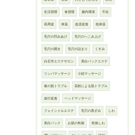
生活習慣
食習慣
腸内環境
不妊
高周波
体温
血流促進
低体温
毛穴の凹みあげ
毛穴のへこみ上げ
毛穴の開き
毛穴の詰まり
くすみ
白石市エステサロン
美白パックエステ
リンパマッサージ
小顔マッサージ
春の肌トラブル
花粉による肌トラブル
血行促進
ヘッドマッサージ
フェイシャルエステ
毛穴の黒ずみ
しわ
美白パック
お肌の乾燥
乾燥しわ