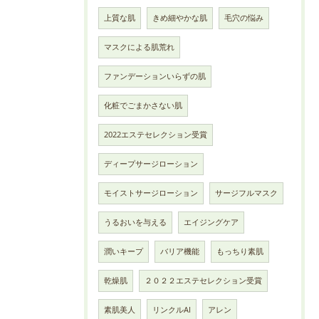
上質な肌
きめ細やかな肌
毛穴の悩み
マスクによる肌荒れ
ファンデーションいらずの肌
化粧でごまかさない肌
2022エステセレクション受賞
ディープサージローション
モイストサージローション
サージフルマスク
うるおいを与える
エイジングケア
潤いキープ
バリア機能
もっちり素肌
乾燥肌
２０２２エステセレクション受賞
素肌美人
リンクルAI
アレン