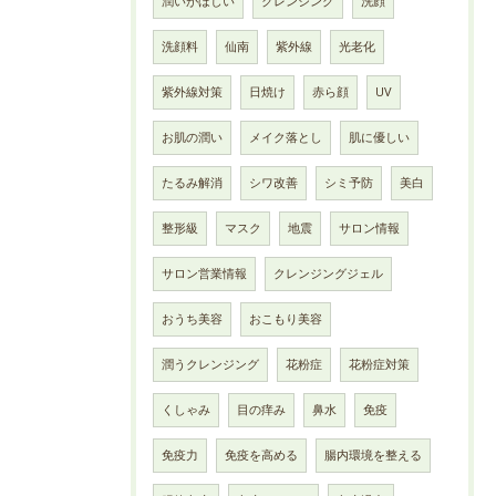
潤いがほしい
クレンジング
洗顔
洗顔料
仙南
紫外線
光老化
紫外線対策
日焼け
赤ら顔
UV
お肌の潤い
メイク落とし
肌に優しい
たるみ解消
シワ改善
シミ予防
美白
整形級
マスク
地震
サロン情報
サロン営業情報
クレンジングジェル
おうち美容
おこもり美容
潤うクレンジング
花粉症
花粉症対策
くしゃみ
目の痒み
鼻水
免疫
免疫力
免疫を高める
腸内環境を整える