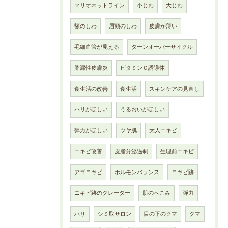
マリオネットライン
小じわ
大じわ
額のしわ
眉頭のしわ
皮膚が薄い
毛細血管が見える
ターンオーバーサイクル
脂漏性皮膚炎
ビタミンＣ誘導体
食生活の改善
食生活
スキンケアの見直し
ハリがほしい
うるおいがほしい
弾力がほしい
ツヤ肌
大人ニキビ
ニキビ改善
皮脂分泌過剰
生理前ニキビ
アゴニキビ
ホルモンバランス
ニキビ跡
ニキビ跡のクレーター
肌のへこみ
弾力
ハリ
シミ取サロン
目の下のクマ
クマ