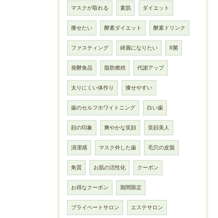
マスクが取れる
素肌
ダイエット
痩せたい
酵素ダイエット
酵素ドリンク
ファスティング
綺麗になりたい
R菌
発酵食品
脂肪燃焼
代謝アップ
太りにくい体作り
痩せやすい
歯のセルフホワイトニング
白い歯
顔の印象
爽やかな笑顔
笑顔美人
清潔感
マスク外した歯
毛穴の皮脂
角質
お肌の活性化
クーポン
お得なクーポン
期間限定
プライベートサロン
エステサロン