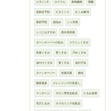
ビタミンE
カリウム
食物繊維
葉酸
花粉症予防
ビタミンＣ
むくみ解消
風邪予防
肌悩み
シミ対策
シミにおすすめ
美白美容液
ターンオーバーの乱れ
メラニンくすみ
乾燥くすみ
青くすみ
汚れくすみ
油やけくすみ
黃くすみ
血行不良
ターンオーバー
色素沈着
糖化
糖質過多
クレンジングの見直し
マッサージ
サロン専売化粧品
たるみ改善
毛穴たるみ
カウセリング化粧品