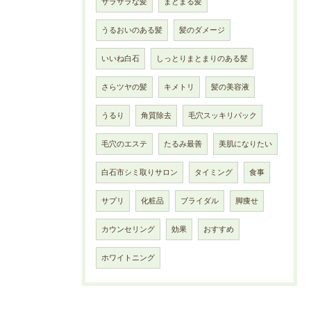
サラサラな髪
まとまる髪
うるおいのある髪
髪のダメージ
いいね白石
しっとりまとまりのある髪
さらツヤの髪
キメトリ
髪の美容液
うるり
角質除去
毛穴スッキリパック
毛穴のエステ
たるみ最善
美肌になりたい
白石市シミ取りサロン
タイミング
食事
サプリ
化粧品
ブライダル
脚痩せ
カウンセリング
効果
おすすめ
ホワイトニング