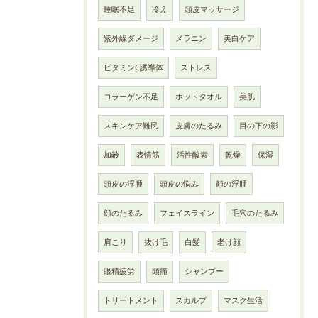
睡眠不足
冷え
頭皮マッサージ
紫外線ダメージ
メラニン
美白ケア
ビタミンC誘導体
ストレス
コラーゲン不足
ホットタオル
美肌
スキンケア難民
皮膚のたるみ
目の下の影
加齢
表情筋
活性酸素
乾燥
保湿
頭皮の浮腫
頭皮の悩み
顔の浮腫
顔のたるみ
フェイスライン
毛穴のたるみ
肩こり
抜け毛
白髪
老け顔
眼精疲労
頭痛
シャンプー
トリートメント
スカルプ
マスク生活