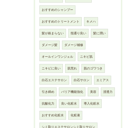
おすすめのシャンプー
おすすめのトリートメント
キメハ
髪が絡まらない
指通り良い
髪に潤い
ダメージ髪
ダメージ補修
オールインワンジェル
ニキビ肌
ニキビに良い
肌荒れ
肌のゴワつき
白石エステサロン
白石サロン
エミアス
引き締め
バリア機能強化
美容
浸透力
抗酸化力
良い化粧水
導入化粧水
おすすめ化粧水
化粧液
シミ取りエステサロンシミ取りサロン