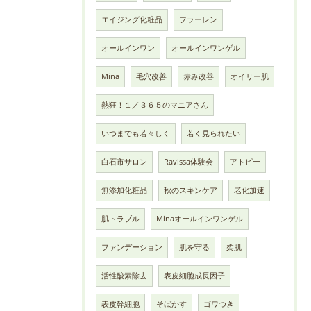
エイジング化粧品
フラーレン
オールインワン
オールインワンゲル
Mina
毛穴改善
赤み改善
オイリー肌
熱狂！１／３６５のマニアさん
いつまでも若々しく
若く見られたい
白石市サロン
Ravissa体験会
アトピー
無添加化粧品
秋のスキンケア
老化加速
肌トラブル
Minaオールインワンゲル
ファンデーション
肌を守る
柔肌
活性酸素除去
表皮細胞成長因子
表皮幹細胞
そばかす
ゴワつき