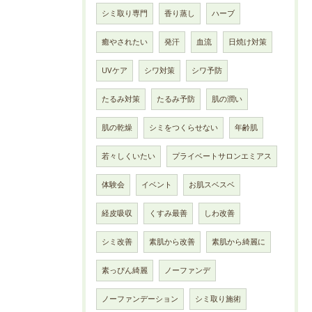
シミ取り専門
香り蒸し
ハーブ
癒やされたい
発汗
血流
日焼け対策
UVケア
シワ対策
シワ予防
たるみ対策
たるみ予防
肌の潤い
肌の乾燥
シミをつくらせない
年齢肌
若々しくいたい
プライベートサロンエミアス
体験会
イベント
お肌スベスベ
経皮吸収
くすみ最善
しわ改善
シミ改善
素肌から改善
素肌から綺麗に
素っぴん綺麗
ノーファンデ
ノーファンデーション
シミ取り施術