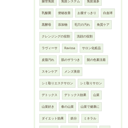
腸管免疫
免疫システム
免疫過多
乳酸菌
便秘改善
お腹すっきり
白血球
黒酵母
添加物
毛穴の汚れ
角質ケア
クレンジングの役割
洗顔の役割
ラヴィーサ
Ravissa
サロン化粧品
皮脂汚れ
肌のザラつき
髭の色素沈着
スキンケア
メンズ美容
シミ取りエステサロン
シミ取りサロン
デトックス
デトックス効果
山菜
山菜好き
春の山菜
山菜で健康に
ダイエット効果
鉄分
ミネラル