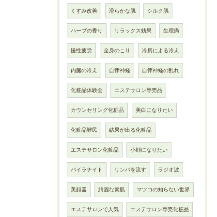
くすみ改善
滑らかな肌
シルク肌
ハーブの香り
リラックス効果
生理痛
慢性疲労
全身のこり
冷房による冷え
内臓の冷え
自律神経
自律神経の乱れ
化粧品体験会
エステサロン専売品
カウンセリング化粧品
美白になりたい
化粧品難民
結果が出る化粧品
エステサロン化粧品
小顔になりたい
パイラナイト
リンパを流す
ラジオ波
美顔器
綺麗な素肌
マツコの知らない世界
エステサロンで人気
エステサロン専売化粧品