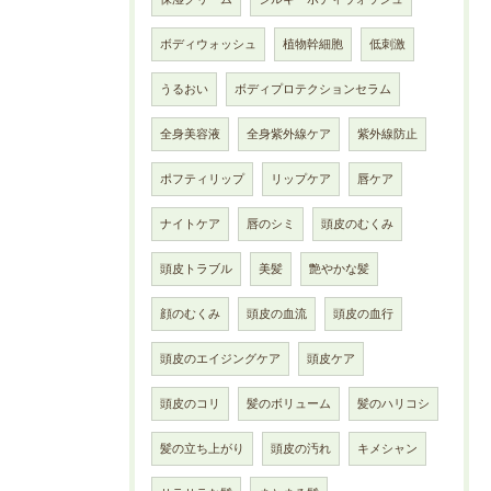
ボディウォッシュ
植物幹細胞
低刺激
うるおい
ボディプロテクションセラム
全身美容液
全身紫外線ケア
紫外線防止
ポフティリップ
リップケア
唇ケア
ナイトケア
唇のシミ
頭皮のむくみ
頭皮トラブル
美髪
艶やかな髪
顔のむくみ
頭皮の血流
頭皮の血行
頭皮のエイジングケア
頭皮ケア
頭皮のコリ
髪のボリューム
髪のハリコシ
髪の立ち上がり
頭皮の汚れ
キメシャン