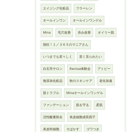
エイジング化粧品
フラーレン
オールインワン
オールインワンゲル
Mina
毛穴改善
赤み改善
オイリー肌
熱狂！１／３６５のマニアさん
いつまでも若々しく
若く見られたい
白石市サロン
Ravissa体験会
アトピー
無添加化粧品
秋のスキンケア
老化加速
肌トラブル
Minaオールインワンゲル
ファンデーション
肌を守る
柔肌
活性酸素除去
表皮細胞成長因子
表皮幹細胞
そばかす
ゴワつき