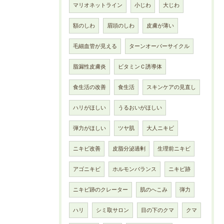
マリオネットライン
小じわ
大じわ
額のしわ
眉頭のしわ
皮膚が薄い
毛細血管が見える
ターンオーバーサイクル
脂漏性皮膚炎
ビタミンＣ誘導体
食生活の改善
食生活
スキンケアの見直し
ハリがほしい
うるおいがほしい
弾力がほしい
ツヤ肌
大人ニキビ
ニキビ改善
皮脂分泌過剰
生理前ニキビ
アゴニキビ
ホルモンバランス
ニキビ跡
ニキビ跡のクレーター
肌のへこみ
弾力
ハリ
シミ取サロン
目の下のクマ
クマ