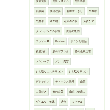
腸管免疫
免疫システム
免疫過多
乳酸菌
便秘改善
お腹すっきり
白血球
黒酵母
添加物
毛穴の汚れ
角質ケア
クレンジングの役割
洗顔の役割
ラヴィーサ
Ravissa
サロン化粧品
皮脂汚れ
肌のザラつき
髭の色素沈着
スキンケア
メンズ美容
シミ取りエステサロン
シミ取りサロン
デトックス
デトックス効果
山菜
山菜好き
春の山菜
山菜で健康に
ダイエット効果
鉄分
ミネラル