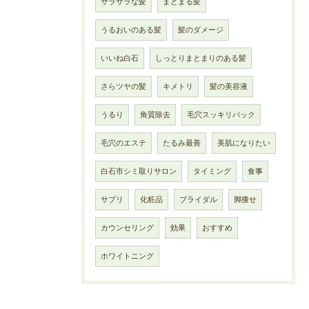
サラサラな髪
まとまる髪
うるおいのある髪
髪のダメージ
いいね白石
しっとりまとまりのある髪
さらツヤの髪
キメトリ
髪の美容液
うるり
角質除去
毛穴スッキリパック
毛穴のエステ
たるみ最善
美肌になりたい
白石市シミ取りサロン
タイミング
食事
サプリ
化粧品
ブライダル
脚痩せ
カウンセリング
効果
おすすめ
ホワイトニング