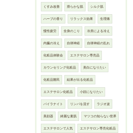
くすみ改善
滑らかな肌
シルク肌
ハーブの香り
リラックス効果
生理痛
慢性疲労
全身のこり
冷房による冷え
内臓の冷え
自律神経
自律神経の乱れ
化粧品体験会
エステサロン専売品
カウンセリング化粧品
美白になりたい
化粧品難民
結果が出る化粧品
エステサロン化粧品
小顔になりたい
パイラナイト
リンパを流す
ラジオ波
美顔器
綺麗な素肌
マツコの知らない世界
エステサロンで人気
エステサロン専売化粧品