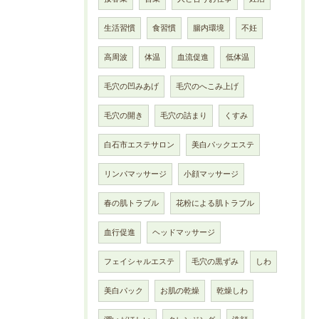
生活習慣
食習慣
腸内環境
不妊
高周波
体温
血流促進
低体温
毛穴の凹みあげ
毛穴のへこみ上げ
毛穴の開き
毛穴の詰まり
くすみ
白石市エステサロン
美白パックエステ
リンパマッサージ
小顔マッサージ
春の肌トラブル
花粉による肌トラブル
血行促進
ヘッドマッサージ
フェイシャルエステ
毛穴の黒ずみ
しわ
美白パック
お肌の乾燥
乾燥しわ