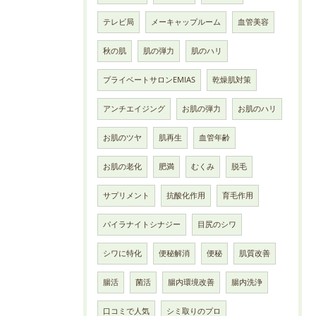
テレビ局
メーキャップルーム
血管美容
秋の肌
肌の弾力
肌のハリ
プライベートサロンEMIAS
乾燥肌対策
アンチエイジング
お肌の弾力
お肌のハリ
お肌のツヤ
肌再生
血管年齢
お肌の老化
肥満
むくみ
脱毛
サプリメント
抗酸化作用
育毛作用
パイラナイトシナジー
目尻のシワ
シワに特化
便秘解消
便秘
肌質改善
腸活
菌活
腸内環境改善
腸内洗浄
口コミで人気
シミ取りのプロ