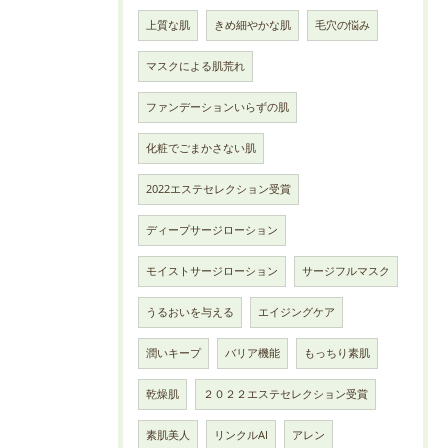
上質な肌
きめ細やかな肌
毛穴の悩み
マスクによる肌荒れ
ファンデーションいらずの肌
化粧でごまかさない肌
2022エステセレクション受賞
ディープサージローション
モイストサージローション
サージフルマスク
うるおいを与える
エイジングケア
潤いキープ
バリア機能
もっちり素肌
乾燥肌
２０２２エステセレクション受賞
素肌美人
リンクルAI
アレン