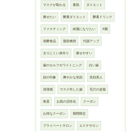
マスクが取れる
素肌
ダイエット
痩せたい
酵素ダイエット
酵素ドリンク
ファスティング
綺麗になりたい
R菌
発酵食品
脂肪燃焼
代謝アップ
太りにくい体作り
痩せやすい
歯のセルフホワイトニング
白い歯
顔の印象
爽やかな笑顔
笑顔美人
清潔感
マスク外した歯
毛穴の皮脂
角質
お肌の活性化
クーポン
お得なクーポン
期間限定
プライベートサロン
エステサロン