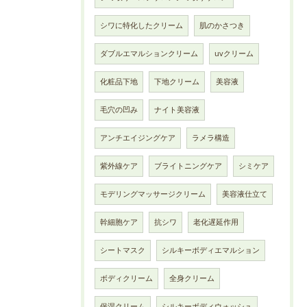
シワに特化したクリーム
肌のかさつき
ダブルエマルションクリーム
uvクリーム
化粧品下地
下地クリーム
美容液
毛穴の凹み
ナイト美容液
アンチエイジングケア
ラメラ構造
紫外線ケア
ブライトニングケア
シミケア
モデリングマッサージクリーム
美容液仕立て
幹細胞ケア
抗シワ
老化遅延作用
シートマスク
シルキーボディエマルション
ボディクリーム
全身クリーム
保湿クリーム
シルキーボディウォッシュ