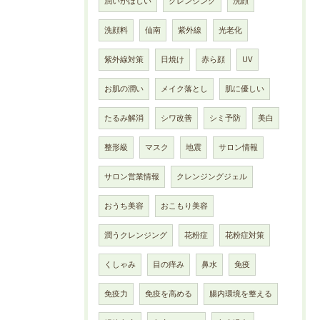
潤いがほしい
クレンジング
洗顔
洗顔料
仙南
紫外線
光老化
紫外線対策
日焼け
赤ら顔
UV
お肌の潤い
メイク落とし
肌に優しい
たるみ解消
シワ改善
シミ予防
美白
整形級
マスク
地震
サロン情報
サロン営業情報
クレンジングジェル
おうち美容
おこもり美容
潤うクレンジング
花粉症
花粉症対策
くしゃみ
目の痒み
鼻水
免疫
免疫力
免疫を高める
腸内環境を整える