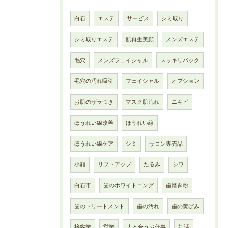
白石
エステ
サービス
シミ取り
シミ取りエステ
肌再生美顔
メンズエステ
毛穴
メンズフェイシャル
スッキリパック
毛穴の汚れ吸引
フェイシャル
オプション
お肌のザラつき
マスク肌荒れ
ニキビ
ほうれい線改善
ほうれい線
ほうれい線ケア
シミ
サロン専売品
小顔
リフトアップ
たるみ
シワ
白石市
歯のホワイトニング
歯磨き粉
歯のトリートメント
歯の汚れ
歯の黄ばみ
接客業
営業
人と合うお仕事
妊活