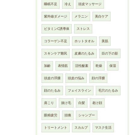
睡眠不足
冷え
頭皮マッサージ
紫外線ダメージ
メラニン
美白ケア
ビタミンC誘導体
ストレス
コラーゲン不足
ホットタオル
美肌
スキンケア難民
皮膚のたるみ
目の下の影
加齢
表情筋
活性酸素
乾燥
保湿
頭皮の浮腫
頭皮の悩み
顔の浮腫
顔のたるみ
フェイスライン
毛穴のたるみ
肩こり
抜け毛
白髪
老け顔
眼精疲労
頭痛
シャンプー
トリートメント
スカルプ
マスク生活