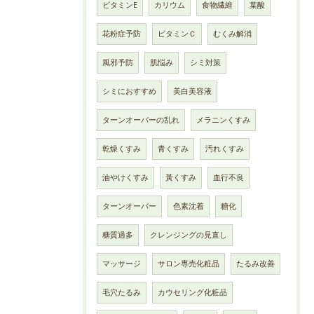
ビタミンE
カリウム
食物繊維
葉酸
花粉症予防
ビタミンＣ
むくみ解消
風邪予防
肌悩み
シミ対策
シミにおすすめ
美白美容液
ターンオーバーの乱れ
メラニンくすみ
乾燥くすみ
青くすみ
汚れくすみ
油やけくすみ
黃くすみ
血行不良
ターンオーバー
色素沈着
糖化
糖質過多
クレンジングの見直し
マッサージ
サロン専売化粧品
たるみ改善
毛穴たるみ
カウセリング化粧品