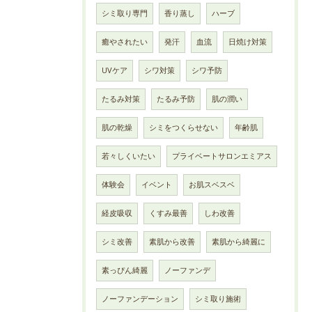
シミ取り専門
香り蒸し
ハーブ
癒やされたい
発汗
血流
日焼け対策
UVケア
シワ対策
シワ予防
たるみ対策
たるみ予防
肌の潤い
肌の乾燥
シミをつくらせない
年齢肌
若々しくいたい
プライベートサロンエミアス
体験会
イベント
お肌スベスベ
経皮吸収
くすみ最善
しわ改善
シミ改善
素肌から改善
素肌から綺麗に
素っぴん綺麗
ノーファンデ
ノーファンデーション
シミ取り施術