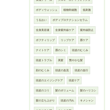
ボディウォッシュ
植物幹細胞
低刺激
うるおい
ボディプロテクションセラム
全身美容液
全身紫外線ケア
紫外線防止
ポフティリップ
リップケア
唇ケア
ナイトケア
唇のシミ
頭皮のむくみ
頭皮トラブル
美髪
艶やかな髪
顔のむくみ
頭皮の血流
頭皮の血行
頭皮のエイジングケア
頭皮ケア
頭皮のコリ
髪のボリューム
髪のハリコシ
髪の立ち上がり
頭皮の汚れ
キメシャン