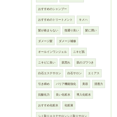
おすすめのシャンプー
おすすめのトリートメント
キメハ
髪が絡まらない
指通り良い
髪に潤い
ダメージ髪
ダメージ補修
オールインワンジェル
ニキビ肌
ニキビに良い
肌荒れ
肌のゴワつき
白石エステサロン
白石サロン
エミアス
引き締め
バリア機能強化
美容
浸透力
抗酸化力
良い化粧水
導入化粧水
おすすめ化粧水
化粧液
シミ取りエステサロンシミ取りサロン