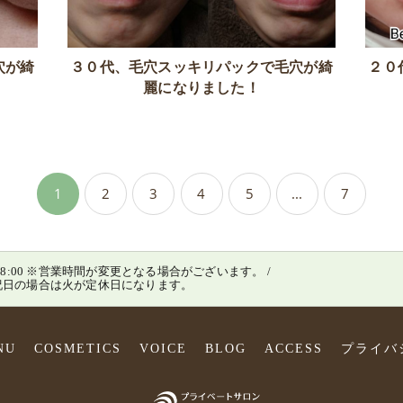
穴が綺
３０代、毛穴スッキリパックで毛穴が綺
２０
麗になりました！
1
2
3
4
5
...
7
0～18:00 ※営業時間が変更となる場合がございます。 /
月が祝日の場合は火が定休日になります。
NU
COSMETICS
VOICE
BLOG
ACCESS
プライバ