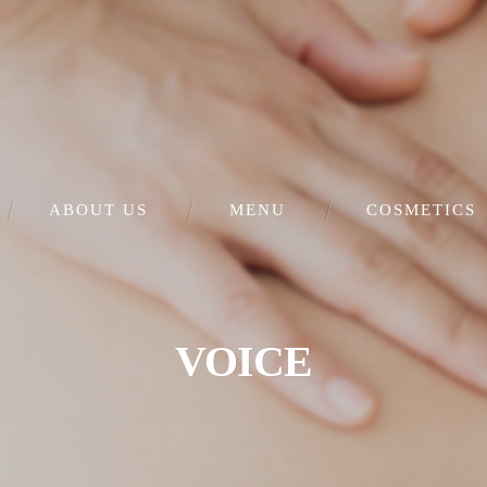
ABOUT US
MENU
COSMETICS
肌再生美顔（シミ・毛穴）
フェイシャルエステ
VOICE
ダイエット・妊活
セルフホワイトニング