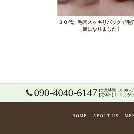
３０代、毛穴スッキリパックで毛
麗になりました！
090-4040-6147
[営業時間] 10:0
[定休日] 月 ※
HOME
ABOUT US
ME