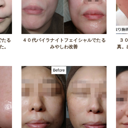
でたる
４０代パイラナイトフェイシャルでたる
３
た。
みやしわ改善
真。