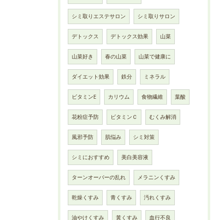
シミ取りエステサロン
シミ取りサロン
デトックス
デトックス効果
山菜
山菜好き
春の山菜
山菜で健康に
ダイエット効果
鉄分
ミネラル
ビタミンE
カリウム
食物繊維
葉酸
花粉症予防
ビタミンＣ
むくみ解消
風邪予防
肌悩み
シミ対策
シミにおすすめ
美白美容液
ターンオーバーの乱れ
メラニンくすみ
乾燥くすみ
青くすみ
汚れくすみ
油やけくすみ
黃くすみ
血行不良