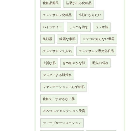
化粧品難民
結果が出る化粧品
エステサロン化粧品
小顔になりたい
パイラナイト
リンパを流す
ラジオ波
美顔器
綺麗な素肌
マツコの知らない世界
エステサロンで人気
エステサロン専売化粧品
上質な肌
きめ細やかな肌
毛穴の悩み
マスクによる肌荒れ
ファンデーションいらずの肌
化粧でごまかさない肌
2022エステセレクション受賞
ディープサージローション