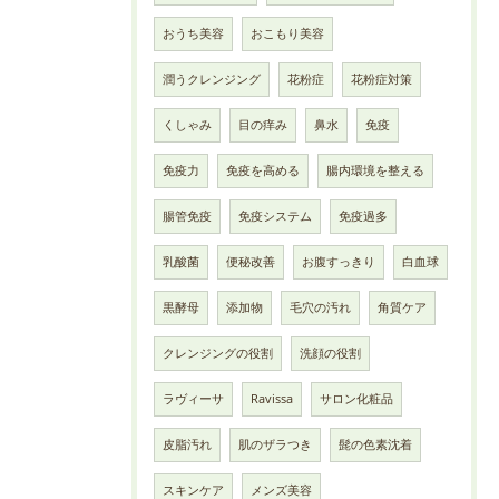
おうち美容
おこもり美容
潤うクレンジング
花粉症
花粉症対策
くしゃみ
目の痒み
鼻水
免疫
免疫力
免疫を高める
腸内環境を整える
腸管免疫
免疫システム
免疫過多
乳酸菌
便秘改善
お腹すっきり
白血球
黒酵母
添加物
毛穴の汚れ
角質ケア
クレンジングの役割
洗顔の役割
ラヴィーサ
Ravissa
サロン化粧品
皮脂汚れ
肌のザラつき
髭の色素沈着
スキンケア
メンズ美容