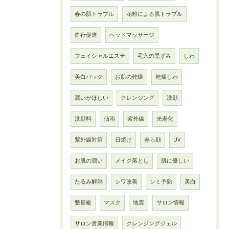
春の肌トラブル
花粉による肌トラブル
血行促進
ヘッドマッサージ
フェイシャルエステ
毛穴の黒ずみ
しわ
美白パック
お肌の乾燥
乾燥しわ
潤いがほしい
クレンジング
洗顔
洗顔料
仙南
紫外線
光老化
紫外線対策
日焼け
赤ら顔
UV
お肌の潤い
メイク落とし
肌に優しい
たるみ解消
シワ改善
シミ予防
美白
整形級
マスク
地震
サロン情報
サロン営業情報
クレンジングジェル