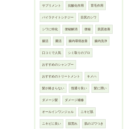
サプリメント
抗酸化作用
育毛作用
パイラナイトシナジー
目尻のシワ
シワに特化
便秘解消
便秘
肌質改善
腸活
菌活
腸内環境改善
腸内洗浄
口コミで人気
シミ取りのプロ
おすすめのシャンプー
おすすめのトリートメント
キメハ
髪が絡まらない
指通り良い
髪に潤い
ダメージ髪
ダメージ補修
オールインワンジェル
ニキビ肌
ニキビに良い
肌荒れ
肌のゴワつき