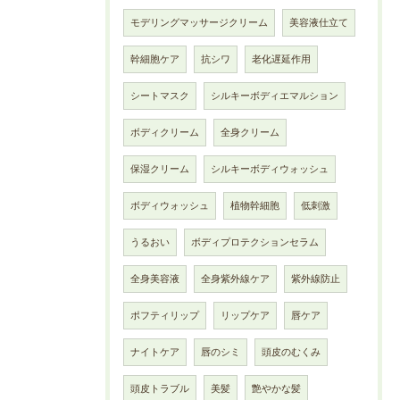
モデリングマッサージクリーム
美容液仕立て
幹細胞ケア
抗シワ
老化遅延作用
シートマスク
シルキーボディエマルション
ボディクリーム
全身クリーム
保湿クリーム
シルキーボディウォッシュ
ボディウォッシュ
植物幹細胞
低刺激
うるおい
ボディプロテクションセラム
全身美容液
全身紫外線ケア
紫外線防止
ポフティリップ
リップケア
唇ケア
ナイトケア
唇のシミ
頭皮のむくみ
頭皮トラブル
美髪
艶やかな髪