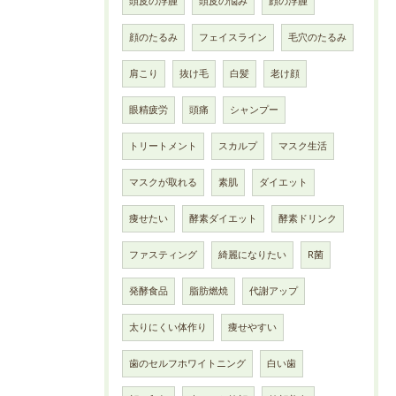
頭皮の浮腫
頭皮の悩み
顔の浮腫
顔のたるみ
フェイスライン
毛穴のたるみ
肩こり
抜け毛
白髪
老け顔
眼精疲労
頭痛
シャンプー
トリートメント
スカルプ
マスク生活
マスクが取れる
素肌
ダイエット
痩せたい
酵素ダイエット
酵素ドリンク
ファスティング
綺麗になりたい
R菌
発酵食品
脂肪燃焼
代謝アップ
太りにくい体作り
痩せやすい
歯のセルフホワイトニング
白い歯