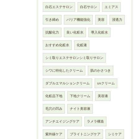
白石エステサロン
白石サロン
エミアス
引き締め
バリア機能強化
美容
浸透力
抗酸化力
良い化粧水
導入化粧水
おすすめ化粧水
化粧液
シミ取りエステサロンシミ取りサロン
シワに特化したクリーム
肌のかさつき
ダブルエマルションクリーム
uvクリーム
化粧品下地
下地クリーム
美容液
毛穴の凹み
ナイト美容液
アンチエイジングケア
ラメラ構造
紫外線ケア
ブライトニングケア
シミケア