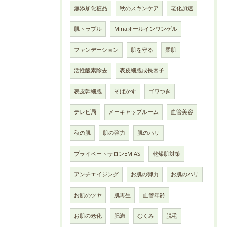
無添加化粧品
秋のスキンケア
老化加速
肌トラブル
Minaオールインワンゲル
ファンデーション
肌を守る
柔肌
活性酸素除去
表皮細胞成長因子
表皮幹細胞
そばかす
ゴワつき
テレビ局
メーキャップルーム
血管美容
秋の肌
肌の弾力
肌のハリ
プライベートサロンEMIAS
乾燥肌対策
アンチエイジング
お肌の弾力
お肌のハリ
お肌のツヤ
肌再生
血管年齢
お肌の老化
肥満
むくみ
脱毛