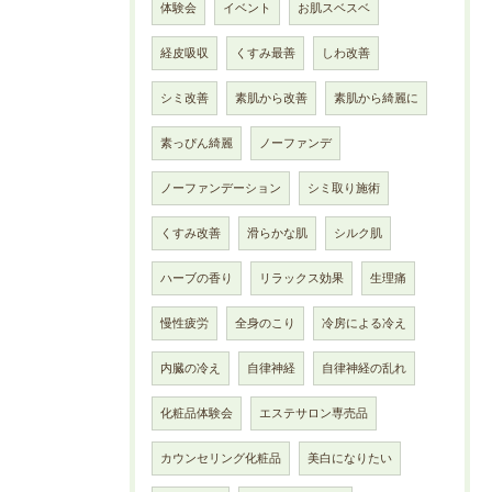
体験会
イベント
お肌スベスベ
経皮吸収
くすみ最善
しわ改善
シミ改善
素肌から改善
素肌から綺麗に
素っぴん綺麗
ノーファンデ
ノーファンデーション
シミ取り施術
くすみ改善
滑らかな肌
シルク肌
ハーブの香り
リラックス効果
生理痛
慢性疲労
全身のこり
冷房による冷え
内臓の冷え
自律神経
自律神経の乱れ
化粧品体験会
エステサロン専売品
カウンセリング化粧品
美白になりたい