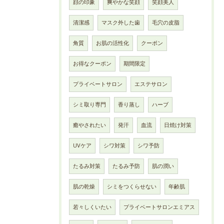
顔の印象
爽やかな笑顔
笑顔美人
清潔感
マスク外した歯
毛穴の皮脂
角質
お肌の活性化
クーポン
お得なクーポン
期間限定
プライベートサロン
エステサロン
シミ取り専門
香り蒸し
ハーブ
癒やされたい
発汗
血流
日焼け対策
UVケア
シワ対策
シワ予防
たるみ対策
たるみ予防
肌の潤い
肌の乾燥
シミをつくらせない
年齢肌
若々しくいたい
プライベートサロンエミアス