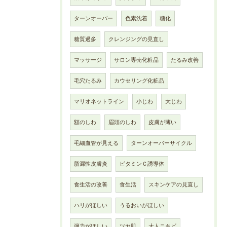
ターンオーバー
色素沈着
糖化
糖質過多
クレンジングの見直し
マッサージ
サロン専売化粧品
たるみ改善
毛穴たるみ
カウセリング化粧品
マリオネットライン
小じわ
大じわ
額のしわ
眉頭のしわ
皮膚が薄い
毛細血管が見える
ターンオーバーサイクル
脂漏性皮膚炎
ビタミンＣ誘導体
食生活の改善
食生活
スキンケアの見直し
ハリがほしい
うるおいがほしい
弾力がほしい
ツヤ肌
大人ニキビ