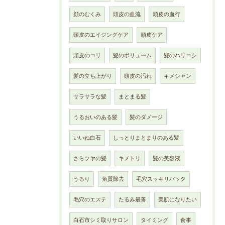
顔のむくみ
頭皮の血流
頭皮の血行
頭皮のエイジングケア
頭皮ケア
頭皮のコリ
髪のボリューム
髪のハリコシ
髪の立ち上がり
頭皮の汚れ
キメシャン
サラサラな髪
まとまる髪
うるおいのある髪
髪のダメージ
いいね白石
しっとりまとまりのある髪
さらツヤの髪
キメトリ
髪の美容液
うるり
角質除去
毛穴スッキリパック
毛穴のエステ
たるみ最善
美肌になりたい
白石市シミ取りサロン
タイミング
食事