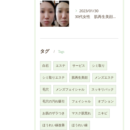
2023/01/30
30代女性 肌再生美顔【白石市・プライベートサロンEMIAS】
タグ
Tags
白石
エステ
サービス
シミ取り
シミ取りエステ
肌再生美顔
メンズエステ
毛穴
メンズフェイシャル
スッキリパック
毛穴の汚れ吸引
フェイシャル
オプション
お肌のザラつき
マスク肌荒れ
ニキビ
ほうれい線改善
ほうれい線