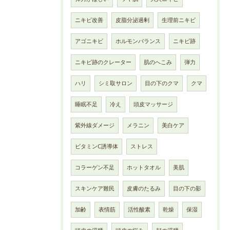
ニキビ改善
皮脂分泌過剰
生理前ニキビ
アゴニキビ
ホルモンバランス
ニキビ跡
ニキビ跡のクレーター
肌のへこみ
弾力
ハリ
シミ取サロン
目の下のクマ
クマ
睡眠不足
冷え
頭皮マッサージ
紫外線ダメージ
メラニン
美白ケア
ビタミンC誘導体
ストレス
コラーゲン不足
ホットタオル
美肌
スキンケア難民
皮膚のたるみ
目の下の影
加齢
表情筋
活性酸素
乾燥
保湿