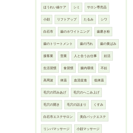
ほうれい線ケア
シミ
サロン専売品
小顔
リフトアップ
たるみ
シワ
白石市
歯のホワイトニング
歯磨き粉
歯のトリートメント
歯の汚れ
歯の黄ばみ
接客業
営業
人と合うお仕事
妊活
生活習慣
食習慣
腸内環境
不妊
高周波
体温
血流促進
低体温
毛穴の凹みあげ
毛穴のへこみ上げ
毛穴の開き
毛穴の詰まり
くすみ
白石市エステサロン
美白パックエステ
リンパマッサージ
小顔マッサージ