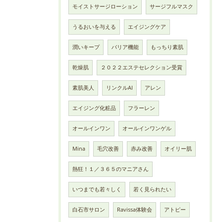
モイストサージローション
サージフルマスク
うるおいを与える
エイジングケア
潤いキープ
バリア機能
もっちり素肌
乾燥肌
２０２２エステセレクション受賞
素肌美人
リンクルAI
アレン
エイジング化粧品
フラーレン
オールインワン
オールインワンゲル
Mina
毛穴改善
赤み改善
オイリー肌
熱狂！１／３６５のマニアさん
いつまでも若々しく
若く見られたい
白石市サロン
Ravissa体験会
アトピー