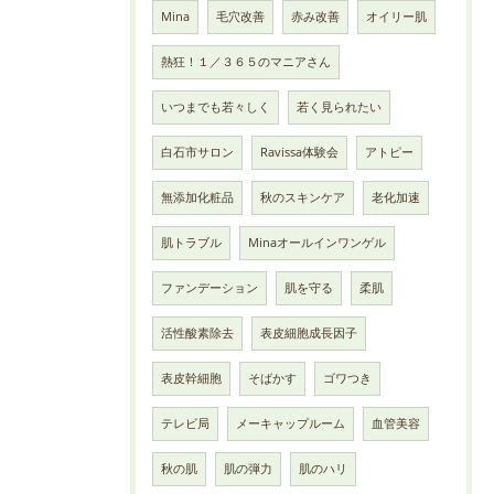
Mina
毛穴改善
赤み改善
オイリー肌
熱狂！１／３６５のマニアさん
いつまでも若々しく
若く見られたい
白石市サロン
Ravissa体験会
アトピー
無添加化粧品
秋のスキンケア
老化加速
肌トラブル
Minaオールインワンゲル
ファンデーション
肌を守る
柔肌
活性酸素除去
表皮細胞成長因子
表皮幹細胞
そばかす
ゴワつき
テレビ局
メーキャップルーム
血管美容
秋の肌
肌の弾力
肌のハリ