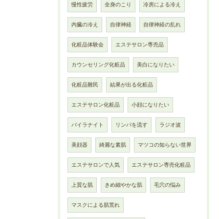
慢性疲労
全身のこり
冷房による冷え
内臓の冷え
自律神経
自律神経の乱れ
化粧品体験会
エステサロン専売品
カウンセリング化粧品
美白になりたい
化粧品難民
結果が出る化粧品
エステサロン化粧品
小顔になりたい
パイラナイト
リンパを流す
ラジオ波
美顔器
綺麗な素肌
マツコの知らない世界
エステサロンで人気
エステサロン専売化粧品
上質な肌
きめ細やかな肌
毛穴の悩み
マスクによる肌荒れ