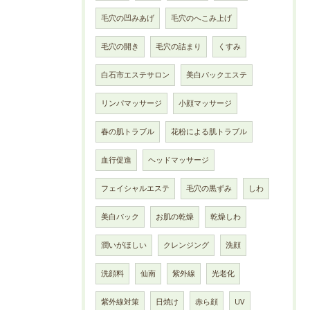
毛穴の凹みあげ
毛穴のへこみ上げ
毛穴の開き
毛穴の詰まり
くすみ
白石市エステサロン
美白パックエステ
リンパマッサージ
小顔マッサージ
春の肌トラブル
花粉による肌トラブル
血行促進
ヘッドマッサージ
フェイシャルエステ
毛穴の黒ずみ
しわ
美白パック
お肌の乾燥
乾燥しわ
潤いがほしい
クレンジング
洗顔
洗顔料
仙南
紫外線
光老化
紫外線対策
日焼け
赤ら顔
UV