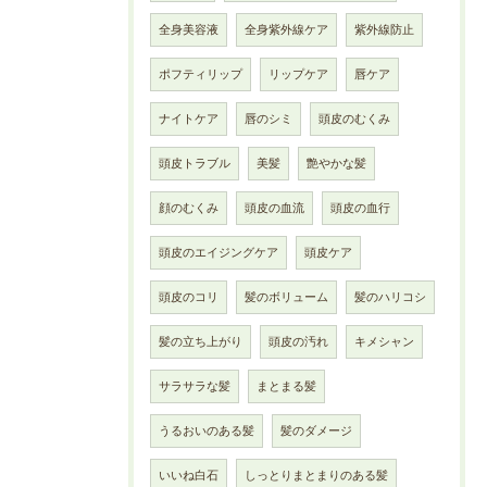
全身美容液
全身紫外線ケア
紫外線防止
ポフティリップ
リップケア
唇ケア
ナイトケア
唇のシミ
頭皮のむくみ
頭皮トラブル
美髪
艶やかな髪
顔のむくみ
頭皮の血流
頭皮の血行
頭皮のエイジングケア
頭皮ケア
頭皮のコリ
髪のボリューム
髪のハリコシ
髪の立ち上がり
頭皮の汚れ
キメシャン
サラサラな髪
まとまる髪
うるおいのある髪
髪のダメージ
いいね白石
しっとりまとまりのある髪