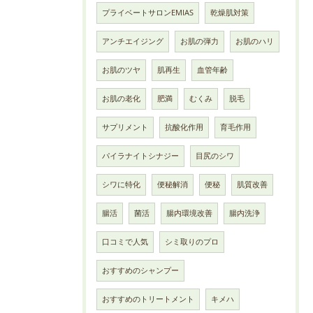
プライベートサロンEMIAS
乾燥肌対策
アンチエイジング
お肌の弾力
お肌のハリ
お肌のツヤ
肌再生
血管年齢
お肌の老化
肥満
むくみ
脱毛
サプリメント
抗酸化作用
育毛作用
パイラナイトシナジー
目尻のシワ
シワに特化
便秘解消
便秘
肌質改善
腸活
菌活
腸内環境改善
腸内洗浄
口コミで人気
シミ取りのプロ
おすすめのシャンプー
おすすめのトリートメント
キメハ