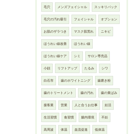
毛穴
メンズフェイシャル
スッキリパック
毛穴の汚れ吸引
フェイシャル
オプション
お肌のザラつき
マスク肌荒れ
ニキビ
ほうれい線改善
ほうれい線
ほうれい線ケア
シミ
サロン専売品
小顔
リフトアップ
たるみ
シワ
白石市
歯のホワイトニング
歯磨き粉
歯のトリートメント
歯の汚れ
歯の黄ばみ
接客業
営業
人と合うお仕事
妊活
生活習慣
食習慣
腸内環境
不妊
高周波
体温
血流促進
低体温