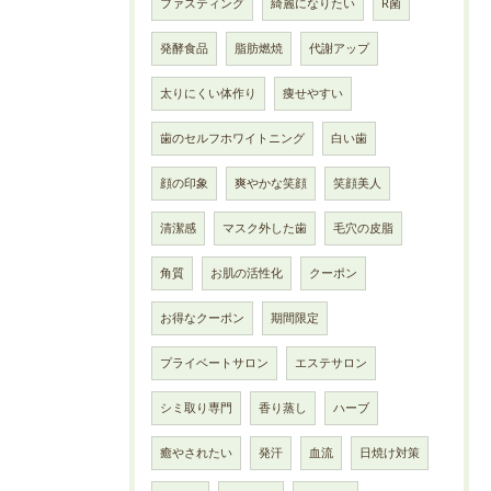
ファスティング
綺麗になりたい
R菌
発酵食品
脂肪燃焼
代謝アップ
太りにくい体作り
痩せやすい
歯のセルフホワイトニング
白い歯
顔の印象
爽やかな笑顔
笑顔美人
清潔感
マスク外した歯
毛穴の皮脂
角質
お肌の活性化
クーポン
お得なクーポン
期間限定
プライベートサロン
エステサロン
シミ取り専門
香り蒸し
ハーブ
癒やされたい
発汗
血流
日焼け対策