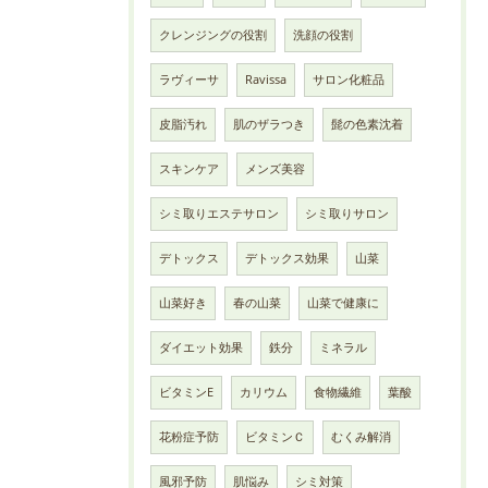
クレンジングの役割
洗顔の役割
ラヴィーサ
Ravissa
サロン化粧品
皮脂汚れ
肌のザラつき
髭の色素沈着
スキンケア
メンズ美容
シミ取りエステサロン
シミ取りサロン
デトックス
デトックス効果
山菜
山菜好き
春の山菜
山菜で健康に
ダイエット効果
鉄分
ミネラル
ビタミンE
カリウム
食物繊維
葉酸
花粉症予防
ビタミンＣ
むくみ解消
風邪予防
肌悩み
シミ対策