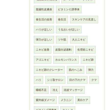
脂漏性皮膚炎
ビタミンＣ誘導体
食生活の改善
食生活
スキンケアの見直し
ハリがほしい
うるおいがほしい
弾力がほしい
ツヤ肌
大人ニキビ
ニキビ改善
皮脂分泌過剰
生理前ニキビ
アゴニキビ
ホルモンバランス
ニキビ跡
ニキビ跡のクレーター
肌のへこみ
弾力
ハリ
シミ取サロン
目の下のクマ
クマ
睡眠不足
冷え
頭皮マッサージ
紫外線ダメージ
メラニン
美白ケア