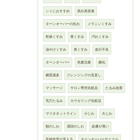
シミにおすすめ
美白美容液
ターンオーバーの乱れ
メラニンくすみ
乾燥くすみ
青くすみ
汚れくすみ
油やけくすみ
黃くすみ
血行不良
ターンオーバー
色素沈着
糖化
糖質過多
クレンジングの見直し
マッサージ
サロン専売化粧品
たるみ改善
毛穴たるみ
カウセリング化粧品
マリオネットライン
小じわ
大じわ
額のしわ
眉頭のしわ
皮膚が薄い
毛細血管が見える
ターンオーバーサイクル