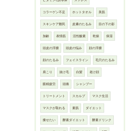
ビタミンC誘導体
ストレス
コラーゲン不足
ホットタオル
美肌
スキンケア難民
皮膚のたるみ
目の下の影
加齢
表情筋
活性酸素
乾燥
保湿
頭皮の浮腫
頭皮の悩み
顔の浮腫
顔のたるみ
フェイスライン
毛穴のたるみ
肩こり
抜け毛
白髪
老け顔
眼精疲労
頭痛
シャンプー
トリートメント
スカルプ
マスク生活
マスクが取れる
素肌
ダイエット
痩せたい
酵素ダイエット
酵素ドリンク