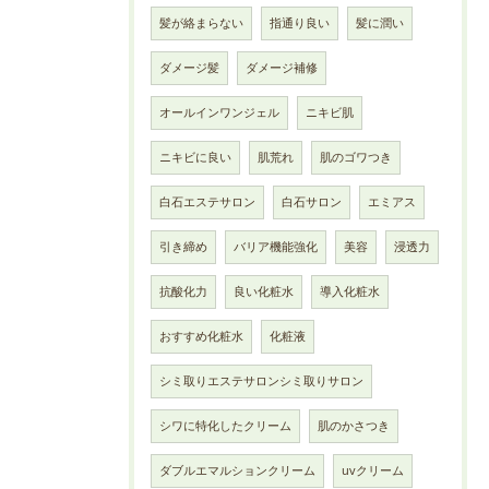
髪が絡まらない
指通り良い
髪に潤い
ダメージ髪
ダメージ補修
オールインワンジェル
ニキビ肌
ニキビに良い
肌荒れ
肌のゴワつき
白石エステサロン
白石サロン
エミアス
引き締め
バリア機能強化
美容
浸透力
抗酸化力
良い化粧水
導入化粧水
おすすめ化粧水
化粧液
シミ取りエステサロンシミ取りサロン
シワに特化したクリーム
肌のかさつき
ダブルエマルションクリーム
uvクリーム