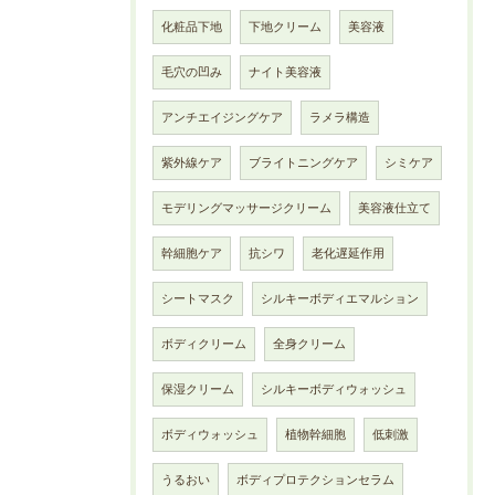
化粧品下地
下地クリーム
美容液
毛穴の凹み
ナイト美容液
アンチエイジングケア
ラメラ構造
紫外線ケア
ブライトニングケア
シミケア
モデリングマッサージクリーム
美容液仕立て
幹細胞ケア
抗シワ
老化遅延作用
シートマスク
シルキーボディエマルション
ボディクリーム
全身クリーム
保湿クリーム
シルキーボディウォッシュ
ボディウォッシュ
植物幹細胞
低刺激
うるおい
ボディプロテクションセラム