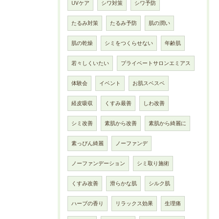
UVケア
シワ対策
シワ予防
たるみ対策
たるみ予防
肌の潤い
肌の乾燥
シミをつくらせない
年齢肌
若々しくいたい
プライベートサロンエミアス
体験会
イベント
お肌スベスベ
経皮吸収
くすみ最善
しわ改善
シミ改善
素肌から改善
素肌から綺麗に
素っぴん綺麗
ノーファンデ
ノーファンデーション
シミ取り施術
くすみ改善
滑らかな肌
シルク肌
ハーブの香り
リラックス効果
生理痛