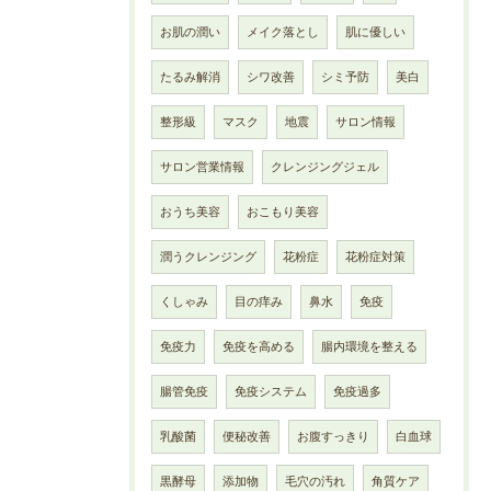
お肌の潤い
メイク落とし
肌に優しい
たるみ解消
シワ改善
シミ予防
美白
整形級
マスク
地震
サロン情報
サロン営業情報
クレンジングジェル
おうち美容
おこもり美容
潤うクレンジング
花粉症
花粉症対策
くしゃみ
目の痒み
鼻水
免疫
免疫力
免疫を高める
腸内環境を整える
腸管免疫
免疫システム
免疫過多
乳酸菌
便秘改善
お腹すっきり
白血球
黒酵母
添加物
毛穴の汚れ
角質ケア