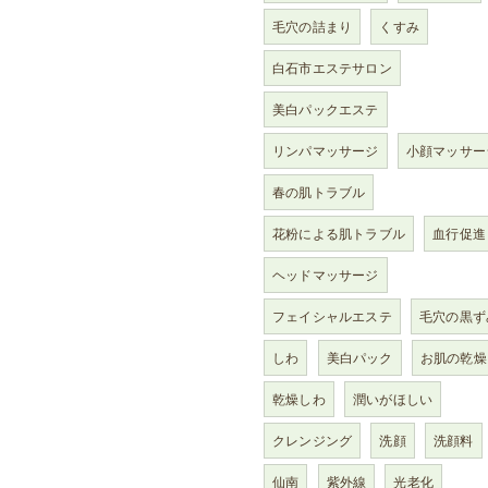
毛穴の詰まり
くすみ
白石市エステサロン
美白パックエステ
リンパマッサージ
小顔マッサー
春の肌トラブル
花粉による肌トラブル
血行促進
ヘッドマッサージ
フェイシャルエステ
毛穴の黒ず
しわ
美白パック
お肌の乾燥
乾燥しわ
潤いがほしい
クレンジング
洗顔
洗顔料
仙南
紫外線
光老化