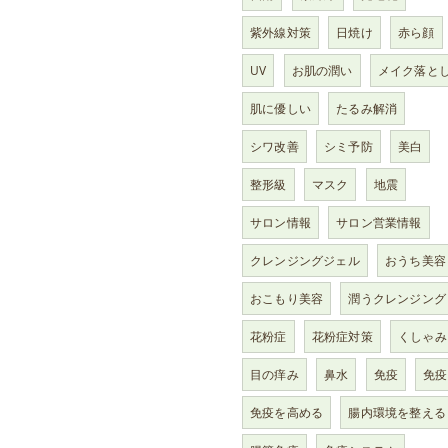
紫外線対策
日焼け
赤ら顔
UV
お肌の潤い
メイク落と
肌に優しい
たるみ解消
シワ改善
シミ予防
美白
整形級
マスク
地震
サロン情報
サロン営業情報
クレンジングジェル
おうち美容
おこもり美容
潤うクレンジング
花粉症
花粉症対策
くしゃみ
目の痒み
鼻水
免疫
免疫
免疫を高める
腸内環境を整える