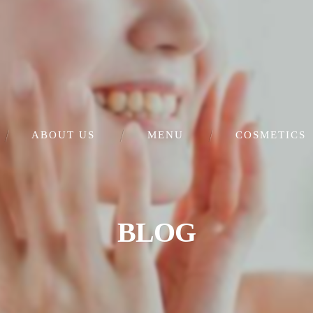
ABOUT US
MENU
COSMETICS
肌再生美顔（シミ・毛穴）
フェイシャルエステ
BLOG
ダイエット・妊活
セルフホワイトニング