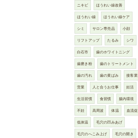
ニキビ
ほうれい線改善
ほうれい線
ほうれい線ケア
シミ
サロン専売品
小顔
リフトアップ
たるみ
シワ
白石市
歯のホワイトニング
歯磨き粉
歯のトリートメント
歯の汚れ
歯の黄ばみ
接客業
営業
人と合うお仕事
妊活
生活習慣
食習慣
腸内環境
不妊
高周波
体温
血流促
低体温
毛穴の凹みあげ
毛穴のへこみ上げ
毛穴の開き