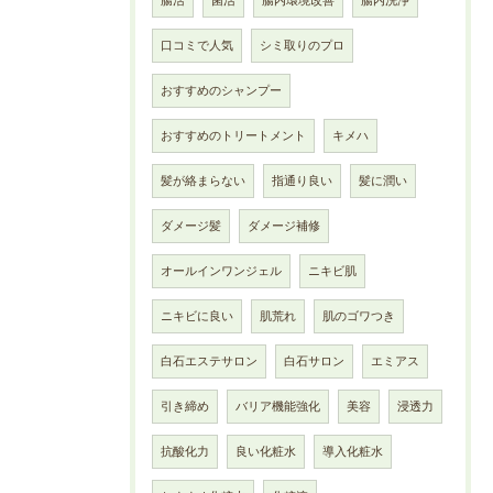
腸活
菌活
腸内環境改善
腸内洗浄
口コミで人気
シミ取りのプロ
おすすめのシャンプー
おすすめのトリートメント
キメハ
髪が絡まらない
指通り良い
髪に潤い
ダメージ髪
ダメージ補修
オールインワンジェル
ニキビ肌
ニキビに良い
肌荒れ
肌のゴワつき
白石エステサロン
白石サロン
エミアス
引き締め
バリア機能強化
美容
浸透力
抗酸化力
良い化粧水
導入化粧水