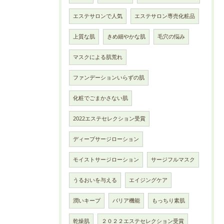
エステサロンで人気
エステサロン専売化粧品
上質な肌
きめ細やかな肌
毛穴の悩み
マスクによる肌荒れ
ファンデーションいらずの肌
化粧でごまかさない肌
2022エステセレクション受賞
ディープサージローション
モイストサージローション
サージフルマスク
うるおいを与える
エイジングケア
潤いキープ
バリア機能
もっちり素肌
乾燥肌
２０２２エステセレクション受賞