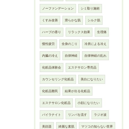
ノーファンデーション
シミ取り施術
くすみ改善
滑らかな肌
シルク肌
ハーブの香り
リラックス効果
生理痛
慢性疲労
全身のこり
冷房による冷え
内臓の冷え
自律神経
自律神経の乱れ
化粧品体験会
エステサロン専売品
カウンセリング化粧品
美白になりたい
化粧品難民
結果が出る化粧品
エステサロン化粧品
小顔になりたい
パイラナイト
リンパを流す
ラジオ波
美顔器
綺麗な素肌
マツコの知らない世界