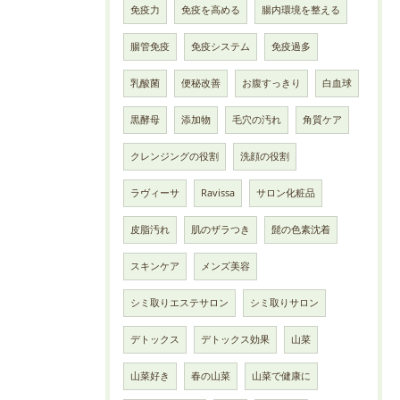
免疫力
免疫を高める
腸内環境を整える
腸管免疫
免疫システム
免疫過多
乳酸菌
便秘改善
お腹すっきり
白血球
黒酵母
添加物
毛穴の汚れ
角質ケア
クレンジングの役割
洗顔の役割
ラヴィーサ
Ravissa
サロン化粧品
皮脂汚れ
肌のザラつき
髭の色素沈着
スキンケア
メンズ美容
シミ取りエステサロン
シミ取りサロン
デトックス
デトックス効果
山菜
山菜好き
春の山菜
山菜で健康に