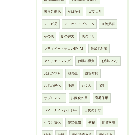
表皮幹細胞
そばかす
ゴワつき
テレビ局
メーキャップルーム
血管美容
秋の肌
肌の弾力
肌のハリ
プライベートサロンEMIAS
乾燥肌対策
アンチエイジング
お肌の弾力
お肌のハリ
お肌のツヤ
肌再生
血管年齢
お肌の老化
肥満
むくみ
脱毛
サプリメント
抗酸化作用
育毛作用
パイラナイトシナジー
目尻のシワ
シワに特化
便秘解消
便秘
肌質改善