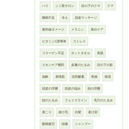
ハリ
シミ取サロン
目の下のクマ
クマ
睡眠不足
冷え
頭皮マッサージ
紫外線ダメージ
メラニン
美白ケア
ビタミンC誘導体
ストレス
コラーゲン不足
ホットタオル
美肌
スキンケア難民
皮膚のたるみ
目の下の影
加齢
表情筋
活性酸素
乾燥
保湿
頭皮の浮腫
頭皮の悩み
顔の浮腫
顔のたるみ
フェイスライン
毛穴のたるみ
肩こり
抜け毛
白髪
老け顔
眼精疲労
頭痛
シャンプー