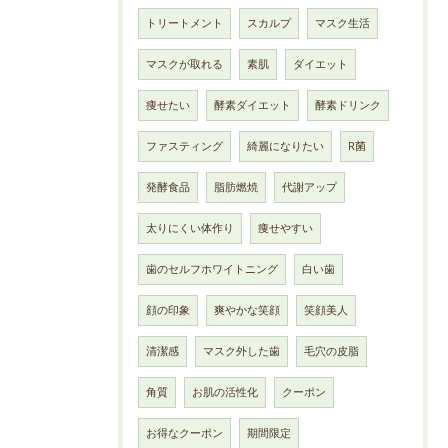
トリートメント
スカルプ
マスク生活
マスクが取れる
素肌
ダイエット
痩せたい
酵素ダイエット
酵素ドリンク
ファスティング
綺麗になりたい
R菌
発酵食品
脂肪燃焼
代謝アップ
太りにくい体作り
痩せやすい
歯のセルフホワイトニング
白い歯
顔の印象
爽やかな笑顔
笑顔美人
清潔感
マスク外した歯
毛穴の皮脂
角質
お肌の活性化
クーポン
お得なクーポン
期間限定