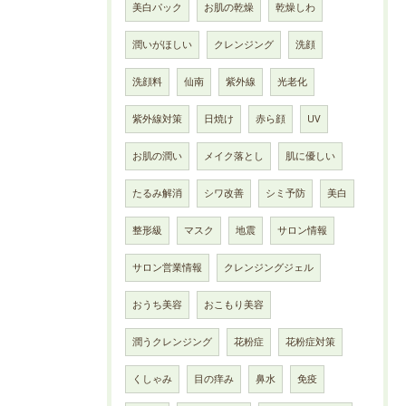
美白パック
お肌の乾燥
乾燥しわ
潤いがほしい
クレンジング
洗顔
洗顔料
仙南
紫外線
光老化
紫外線対策
日焼け
赤ら顔
UV
お肌の潤い
メイク落とし
肌に優しい
たるみ解消
シワ改善
シミ予防
美白
整形級
マスク
地震
サロン情報
サロン営業情報
クレンジングジェル
おうち美容
おこもり美容
潤うクレンジング
花粉症
花粉症対策
くしゃみ
目の痒み
鼻水
免疫