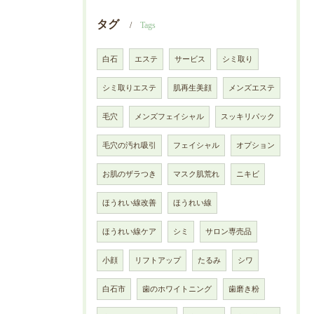
タグ
Tags
白石
エステ
サービス
シミ取り
シミ取りエステ
肌再生美顔
メンズエステ
毛穴
メンズフェイシャル
スッキリパック
毛穴の汚れ吸引
フェイシャル
オプション
お肌のザラつき
マスク肌荒れ
ニキビ
ほうれい線改善
ほうれい線
ほうれい線ケア
シミ
サロン専売品
小顔
リフトアップ
たるみ
シワ
白石市
歯のホワイトニング
歯磨き粉