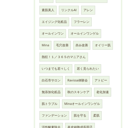
素肌美人
リンクルAI
アレン
エイジング化粧品
フラーレン
オールインワン
オールインワンゲル
Mina
毛穴改善
赤み改善
オイリー肌
熱狂！１／３６５のマニアさん
いつまでも若々しく
若く見られたい
白石市サロン
Ravissa体験会
アトピー
無添加化粧品
秋のスキンケア
老化加速
肌トラブル
Minaオールインワンゲル
ファンデーション
肌を守る
柔肌
活性酸素除去
表皮細胞成長因子