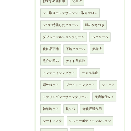
おすすめ化粧水
化粧液
シミ取りエステサロンシミ取りサロン
シワに特化したクリーム
肌のかさつき
ダブルエマルションクリーム
uvクリーム
化粧品下地
下地クリーム
美容液
毛穴の凹み
ナイト美容液
アンチエイジングケア
ラメラ構造
紫外線ケア
ブライトニングケア
シミケア
モデリングマッサージクリーム
美容液仕立て
幹細胞ケア
抗シワ
老化遅延作用
シートマスク
シルキーボディエマルション