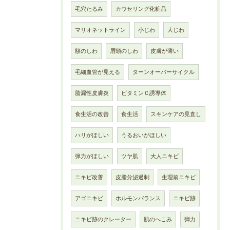
毛穴たるみ
カウセリング化粧品
マリオネットライン
小じわ
大じわ
額のしわ
眉頭のしわ
皮膚が薄い
毛細血管が見える
ターンオーバーサイクル
脂漏性皮膚炎
ビタミンＣ誘導体
食生活の改善
食生活
スキンケアの見直し
ハリがほしい
うるおいがほしい
弾力がほしい
ツヤ肌
大人ニキビ
ニキビ改善
皮脂分泌過剰
生理前ニキビ
アゴニキビ
ホルモンバランス
ニキビ跡
ニキビ跡のクレーター
肌のへこみ
弾力