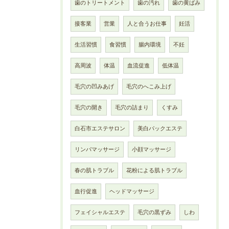
歯のトリートメント
歯の汚れ
歯の黄ばみ
接客業
営業
人と合うお仕事
妊活
生活習慣
食習慣
腸内環境
不妊
高周波
体温
血流促進
低体温
毛穴の凹みあげ
毛穴のへこみ上げ
毛穴の開き
毛穴の詰まり
くすみ
白石市エステサロン
美白パックエステ
リンパマッサージ
小顔マッサージ
春の肌トラブル
花粉による肌トラブル
血行促進
ヘッドマッサージ
フェイシャルエステ
毛穴の黒ずみ
しわ