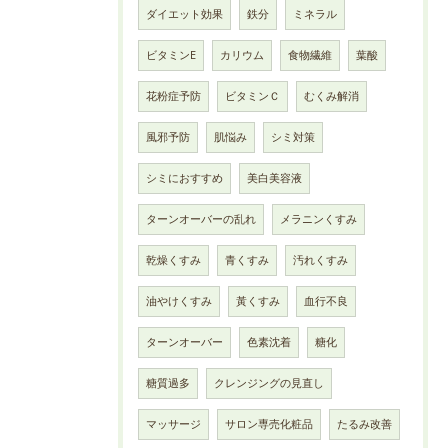
ダイエット効果
鉄分
ミネラル
ビタミンE
カリウム
食物繊維
葉酸
花粉症予防
ビタミンＣ
むくみ解消
風邪予防
肌悩み
シミ対策
シミにおすすめ
美白美容液
ターンオーバーの乱れ
メラニンくすみ
乾燥くすみ
青くすみ
汚れくすみ
油やけくすみ
黃くすみ
血行不良
ターンオーバー
色素沈着
糖化
糖質過多
クレンジングの見直し
マッサージ
サロン専売化粧品
たるみ改善