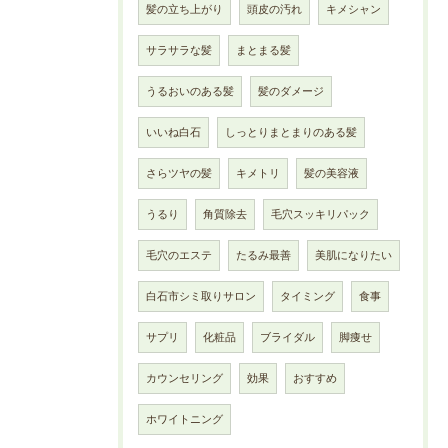
髪の立ち上がり
頭皮の汚れ
キメシャン
サラサラな髪
まとまる髪
うるおいのある髪
髪のダメージ
いいね白石
しっとりまとまりのある髪
さらツヤの髪
キメトリ
髪の美容液
うるり
角質除去
毛穴スッキリパック
毛穴のエステ
たるみ最善
美肌になりたい
白石市シミ取りサロン
タイミング
食事
サプリ
化粧品
ブライダル
脚痩せ
カウンセリング
効果
おすすめ
ホワイトニング