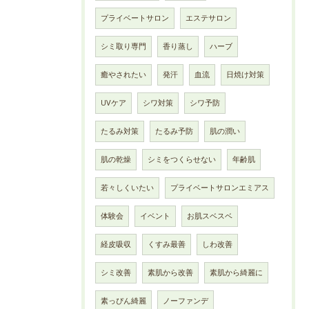
プライベートサロン
エステサロン
シミ取り専門
香り蒸し
ハーブ
癒やされたい
発汗
血流
日焼け対策
UVケア
シワ対策
シワ予防
たるみ対策
たるみ予防
肌の潤い
肌の乾燥
シミをつくらせない
年齢肌
若々しくいたい
プライベートサロンエミアス
体験会
イベント
お肌スベスベ
経皮吸収
くすみ最善
しわ改善
シミ改善
素肌から改善
素肌から綺麗に
素っぴん綺麗
ノーファンデ