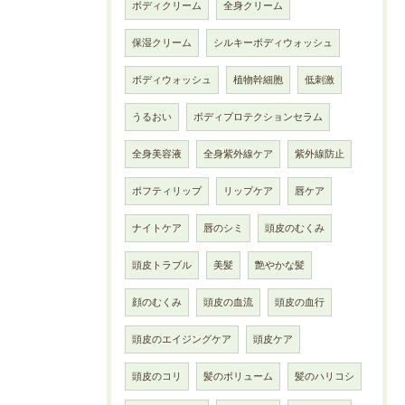
ボディクリーム
全身クリーム
保湿クリーム
シルキーボディウォッシュ
ボディウォッシュ
植物幹細胞
低刺激
うるおい
ボディプロテクションセラム
全身美容液
全身紫外線ケア
紫外線防止
ポフティリップ
リップケア
唇ケア
ナイトケア
唇のシミ
頭皮のむくみ
頭皮トラブル
美髪
艶やかな髪
顔のむくみ
頭皮の血流
頭皮の血行
頭皮のエイジングケア
頭皮ケア
頭皮のコリ
髪のボリューム
髪のハリコシ