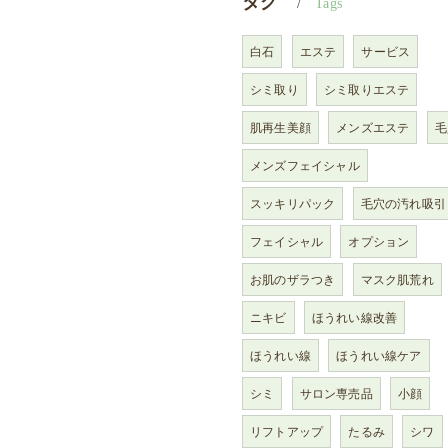
タグ
Tags
白石
エステ
サービス
シミ取り
シミ取りエステ
肌再生美顔
メンズエステ
毛
メンズフェイシャル
スッキリパック
毛穴の汚れ吸引
フェイシャル
オプション
お肌のザラつき
マスク肌荒れ
ニキビ
ほうれい線改善
ほうれい線
ほうれい線ケア
シミ
サロン専売品
小顔
リフトアップ
たるみ
シワ