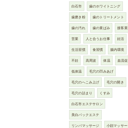
白石市
歯のホワイトニング
歯磨き粉
歯のトリートメント
歯の汚れ
歯の黄ばみ
接客業
営業
人と合うお仕事
妊活
生活習慣
食習慣
腸内環境
不妊
高周波
体温
血流促
低体温
毛穴の凹みあげ
毛穴のへこみ上げ
毛穴の開き
毛穴の詰まり
くすみ
白石市エステサロン
美白パックエステ
リンパマッサージ
小顔マッサー