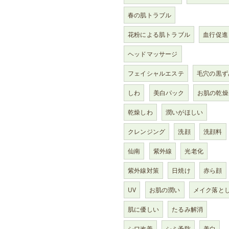
春の肌トラブル
花粉による肌トラブル
血行促進
ヘッドマッサージ
フェイシャルエステ
毛穴の黒ず
しわ
美白パック
お肌の乾燥
乾燥しわ
潤いがほしい
クレンジング
洗顔
洗顔料
仙南
紫外線
光老化
紫外線対策
日焼け
赤ら顔
UV
お肌の潤い
メイク落と
肌に優しい
たるみ解消
シワ改善
シミ予防
美白