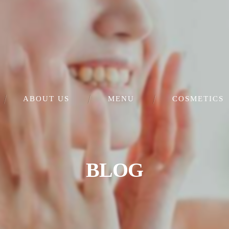
ABOUT US
MENU
COSMETICS
肌再生美顔（シミ・毛穴）
フェイシャルエステ
BLOG
ダイエット・妊活
セルフホワイトニング